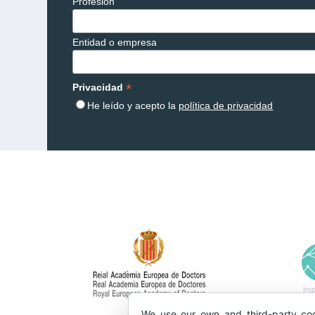
Profesión
Entidad o empresa
*
Privacidad
He leído y acepto la
política de privacidad
We use our own and third-party coo