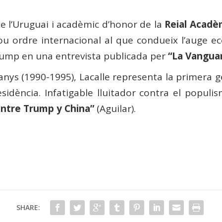
e l’Uruguai i acadèmic d’honor de la
Reial
Acadè
ou ordre internacional al que condueix l’auge ec
 Trump en una entrevista publicada per
“La Vangua
anys (1990-1995), Lacalle representa la primera ge
sidència. Infatigable lluitador contra el populis
entre Trump y China”
(Aguilar).
SHARE: