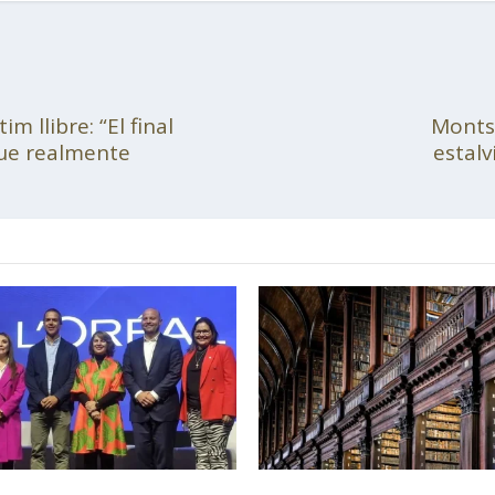
m llibre: “El final
Montse
que realmente
estal