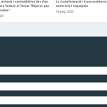
 inclusió i sostenibilitat des d’un
La transformació i transcendència
ista femení al fòrum “Mujeres que
universitat espanyola
cuador”
16 Juny, 2025
023