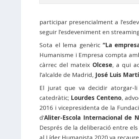
participar presencialment a l’esde
seguir l’esdeveniment en streaming
Sota el lema genèric
“La empres
Humanisme i Empresa compta amb l
càrrec del mateix
Olcese
, a qui 
l’alcalde de Madrid,
José Luis Mart
El jurat que va decidir atorgar
catedràtic;
Lourdes Centeno
, advo
2016 i vicepresidenta de la Funda
d’
Aliter-Escola Internacional de 
Després de la deliberació entre el
al Líder Humanista 2020 va recaur