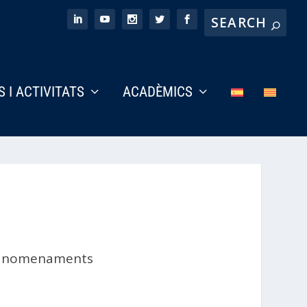
S I ACTIVITATS
ACADÈMICS
s i nomenaments