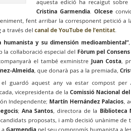
aquesta edició ha recaigut sobre l
Cristina Garmendia
.
Olcese
convid
veniment, fent arribar la corresponent petició a 
 a través del
canal de YouTube de l’entitat
.
a humanista y su dimensión medioambiental”
a col·laboració especial del
Fòrum pel Consens 
acompanyarà el també exministre
Juan Costa
, p
ínez-Almeida
, que donarà pas a la premiada,
Cri
-li el guardó aquest any va estar compost per
cada, vicepresidenta de la
Comissió Nacional del
ción Independente;
Martín Hernández Palacios
, 
Negocis
;
Ana Santos
, directora de la
Biblioteca
s candidats proposats, i amb decisió unànime de t
e a
Garmendia
pel seu compromís humanista a les