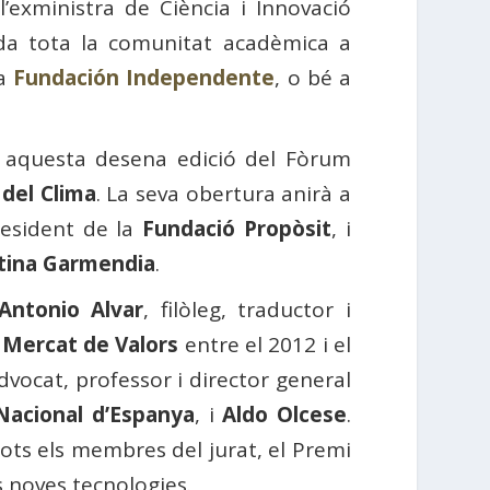
’exministra de Ciència i Innovació
a tota la comunitat acadèmica a
la
Fundación Independente
, o bé a
, aquesta desena edició del Fòrum
del Clima
. La seva obertura anirà a
resident de la
Fundació Propòsit
, i
stina Garmendia
.
Antonio Alvar
, filòleg, traductor i
 Mercat de Valors
entre el 2012 i el
advocat, professor i director general
 Nacional d’Espanya
, i
Aldo Olcese
.
ots els membres del jurat, el Premi
 noves tecnologies.