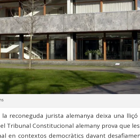
ns
 la reconeguda jurista alemanya deixa una lliçó 
del Tribunal Constitucional alemany prova que l
onal en contextos democràtics davant desafiament