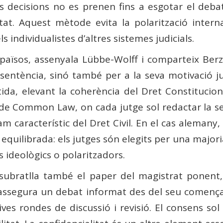
s decisions no es prenen fins a esgotar el debat, 
etat. Aquest mètode evita la polarització inte
individualistes d’altres sistemes judicials.
 països, assenyala Lübbe-Wolff i comparteix Ber
sentència, sinó també per a la seva motivació ju
a, elevant la coherència del Dret Constitucion
de Common Law, on cada jutge sol redactar la sev
am característic del Dret Civil. En el cas alemany,
equilibrada: els jutges són elegits per una majori
 ideològics o polaritzadors.
subratlla també el paper del magistrat ponent,
 i assegura un debat informat des del seu comen
ives rondes de discussió i revisió. El consens sol