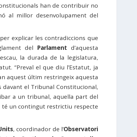
constitucionals han de contribuir no
inó al millor desenvolupament del
per explicar les contradiccions que
glament del
Parlament
d’aquesta
scau, la durada de la legislatura,
ut. “Preval el que diu l’Estatut, ja
an aquest últim restringeix aquesta
és davant el Tribunal Constitucional,
rribar a un tribunal, aquella part del
 té un contingut restrictiu respecte
Units
, coordinador de l’
Observatori