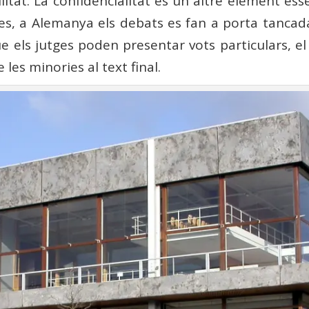
litat. La confidencialitat és un altre element esse
es, a Alemanya els debats es fan a porta tancada
ue els jutges poden presentar vots particulars, el
les minories al text final.