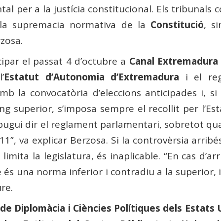
al per a la justícia constitucional. Els tribunals 
 la supremacia normativa de la
Constitució
, s
zosa.
cipar el passat 4 d’octubre a
Canal Extremadura
’
Estatut d’Autonomia d’Extremadura
i el re
 la convocatòria d’eleccions anticipades i, si e
uperior, s’imposa sempre el recollit per l’Estat
ugui dir el reglament parlamentari, sobretot qu
11”, va explicar Berzosa. Si la controvèrsia arrib
 limita la legislatura, és inaplicable. “En cas d’a
 és una norma inferior i contradiu a la superior, i
ure.
de Diplomàcia i Ciències Polítiques dels Estats 