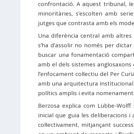
confrontació. A aquest tribunal, le
minoritàries, s’escolten amb seri
jutges que contrasta amb els models 
Una diferència central amb altres
s’ha d’assolir no només per dictar 
buscar una fonamentació compartid
amb el dels sistemes anglosaxons 
l’enfocament col·lectiu del Per Curi
amb una arquitectura institucional 
polítics amplis i evita nomenaments
Berzosa explica com Lübbe-Wolff 
inicial que guia les deliberacions
col·lectivament, mitjançant success