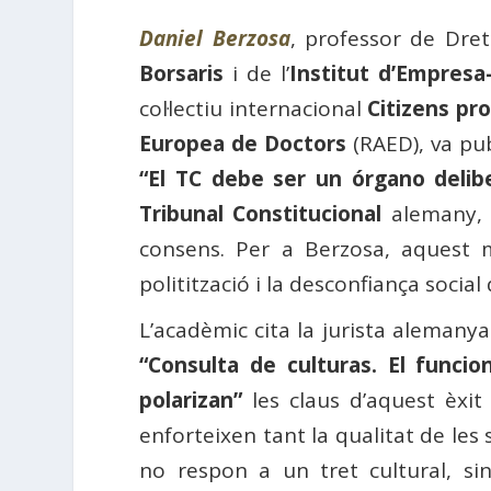
Daniel Berzosa
, professor de Dre
Borsaris
i de l’
Institut d’Empres
col·lectiu internacional
Citizens pr
Europea de Doctors
(RAED), va pub
“El TC debe ser un órgano delib
Tribunal Constitucional
alemany, c
consens. Per a Berzosa, aquest m
politització i la desconfiança socia
L’acadèmic cita la jurista alemany
“Consulta de culturas. El funci
polarizan”
les claus d’aquest èxit 
enforteixen tant la qualitat de les 
no respon a un tret cultural, si