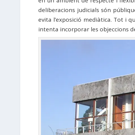
en un ambient de respecte i flexibi
deliberacions judicials són públiqu
evita l’exposició mediàtica. Tot i q
intenta incorporar les objeccions de 