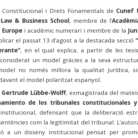
t Constitucional i Drets Fonamentals de
Cunef 
a-Law & Business School
, membre de l’
Acadèmia
o Europe
i acadèmic numerari i membre de la
Jun
licar el passat 13 d’agost a la destacada secció
erante”
, en el qual explica, a partir de les tes
onsiderat un model gràcies a la seva estructura
odel no només millora la qualitat jurídica, 
l davant el model polaritzat espanyol.
a
Gertrude Lübbe-Wolff
, exmagistrada del mateix 
onamiento de los tribunales constitucionales 
institucional, defensant que la deliberació est
sentències com la legitimitat del tribunal. L’autor
nó a un disseny institucional pensat per promou