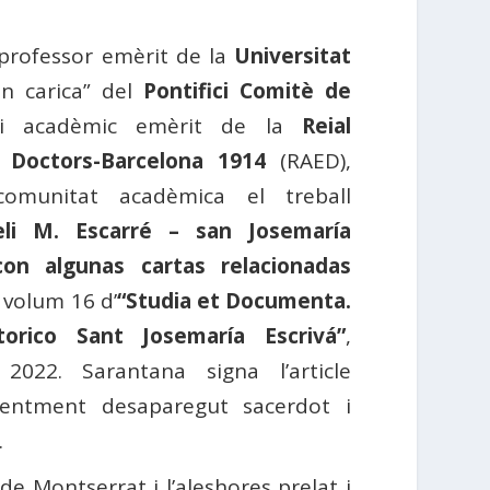
 professor emèrit de la
Universitat
 carica” ​​del
Pontifici Comitè de
 acadèmic emèrit de la
Reial
Doctors-Barcelona 1914
(RAED),
omunitat acadèmica el treball
reli M. Escarré – san Josemaría
con algunas cartas relacionadas
l volum 16 d’
“Studia et Documenta.
 Storico Sant Josemaría Escrivá”
,
2022. Sarantana signa l’article
entment desaparegut sacerdot i
.
de Montserrat i l’aleshores prelat i