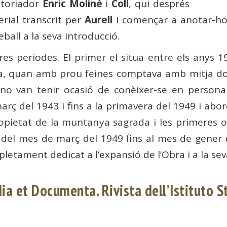
istoriador
Enric Moliné
i
Coll
, qui després
rial transcrit per
Aurell
i començar a anotar-ho va
eball a la seva introducció.
res períodes. El primer el situa entre els anys 194
ona, ​​quan amb prou feines comptava amb mitja 
 no van tenir ocasió de conèixer-se en persona
març del 1943 i fins a la primavera del 1949 i abo
 propietat de la muntanya sagrada i les primeres 
es del mes de març del 1949 fins al mes de gene
letament dedicat a l’expansió de l’Obra i a la seva
ia et Documenta. Rivista dell’Istituto 