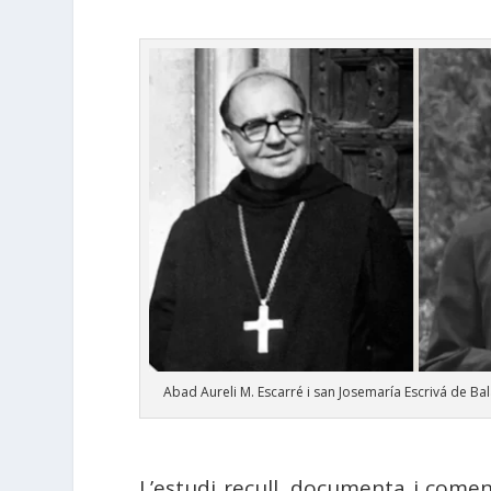
Abad Aureli M. Escarré i san Josemaría Escrivá de Ba
L’estudi recull, documenta i coment