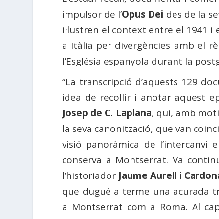
impulsor de l’
Opus Dei
des de la se
il·lustren el context entre el 1941 i
a Itàlia per divergències amb el 
l’Església espanyola durant la post
“La transcripció d’aquests 129 doc
idea de recollir i anotar aquest ep
Josep de C. Laplana
, qui, amb mot
la seva canonització, que van coinci
visió panoràmica de l’intercanvi 
conserva a Montserrat. Va continua
l’historiador
Jaume Aurell i Cardon
que dugué a terme una acurada tra
a Montserrat com a Roma. Al cap d