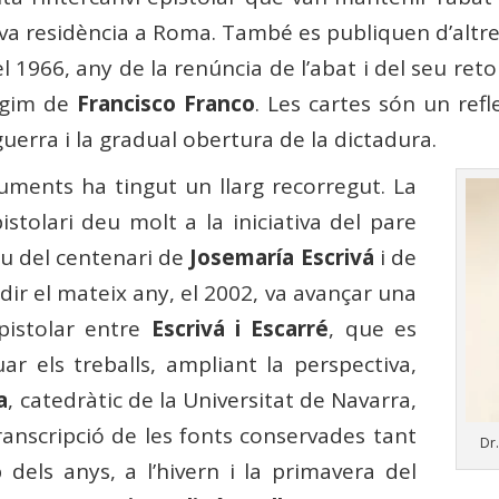
va residència a Roma. També es publiquen d’altres
 el 1966, any de la renúncia de l’abat i del seu re
règim de
Francisco Franco
. Les cartes són un ref
guerra i la gradual obertura de la dictadura.
uments ha tingut un llarg recorregut. La
istolari deu molt a la iniciativa del pare
iu del centenari de
Josemaría Escrivá
i de
dir el mateix any, el 2002, va avançar una
epistolar entre
Escrivá i Escarré
, que es
r els treballs, ampliant la perspectiva,
a
, catedràtic de la Universitat de Navarra,
nscripció de les fonts conservades tant
Dr
els anys, a l’hivern i la primavera del