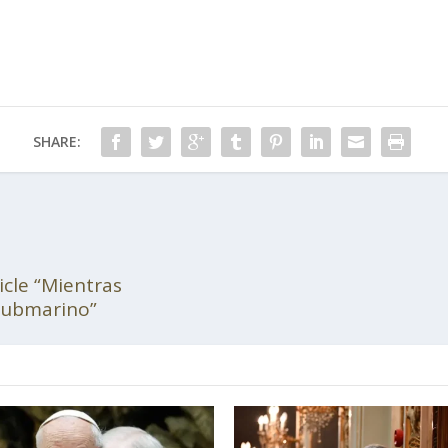
SHARE:
ticle “Mientras
 submarino”