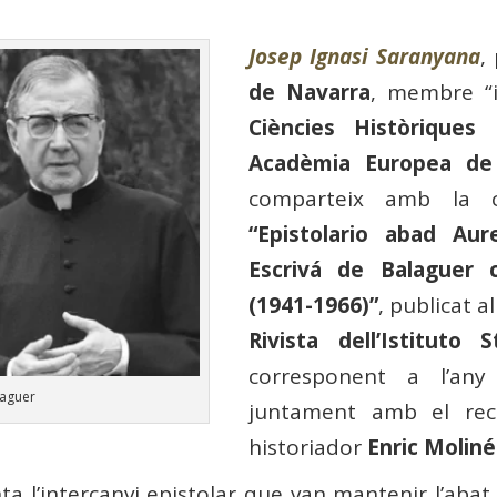
Josep Ignasi Saranyana
,
de Navarra
, membre “in
Ciències Històriques
i
Acadèmia Europea de 
comparteix amb la c
“Epistolario abad Au
Escrivá de Balaguer 
(1941-1966)”
, publicat a
Rivista dell’Istituto
corresponent a l’any 
laguer
juntament amb el rec
historiador
Enric Moliné
a l’intercanvi epistolar que van mantenir l’abat 