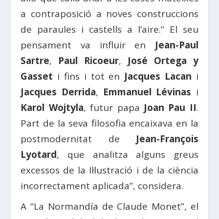
a contraposició a noves construccions
de paraules i castells a l’aire.” El seu
pensament va influir en
Jean-Paul
Sartre
,
Paul Ricoeur
,
José Ortega y
Gasset
i fins i tot en
Jacques Lacan
i
Jacques Derrida
,
Emmanuel Lévinas
i
Karol Wojtyla
, futur papa
Joan Pau II
.
Part de la seva filosofia encaixava en la
postmodernitat de
Jean-François
Lyotard
, que analitza alguns greus
excessos de la Il·lustració i de la ciència
incorrectament aplicada”, considera.
A “La Normandía de Claude Monet”, el