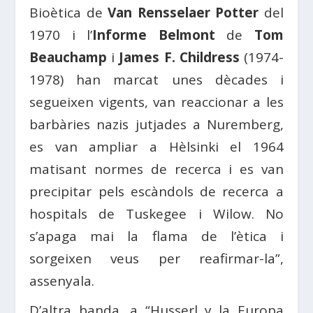
Bioètica de
Van Rensselaer Potter
del
1970 i l’
Informe Belmont
de
Tom
Beauchamp
i
James F. Childress
(1974-
1978) han marcat unes dècades i
segueixen vigents, van reaccionar a les
barbàries nazis jutjades a Nuremberg,
es van ampliar a Hèlsinki el 1964
matisant normes de recerca i es van
precipitar pels escàndols de recerca a
hospitals de Tuskegee i Wilow. No
s’apaga mai la flama de l’ètica i
sorgeixen veus per reafirmar-la”,
assenyala.
D’altra banda, a “Husserl y la Europa