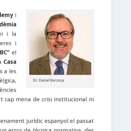
ademy
i
adèmia
i i la
teres i
BC”
el
a
Casa
s a les
lgica,
Dr. Daniel Berzosa
tències
 cap mena de crisi institucional ni
denament jurídic espanyol el passat
o un error de tècnica normativa, des