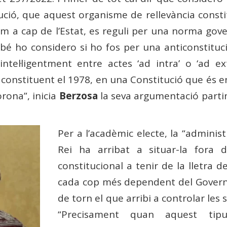
ució, que aquest organisme de rellevància consti
com a cap de l’Estat, es reguli per una norma g
bé ho considero si ho fos per una anticonstitucion
intel·ligentment entre actes ‘ad intra’ o ‘ad e
onstituent el 1978, en una Constitució que és entr
orona”, inicia
Berzosa
la seva argumentació partint
Per a l’acadèmic electe, la “administ
Rei ha arribat a situar-la fora 
constitucional a tenir de la lletra 
cada cop més dependent del Govern de
de torn el que arribi a controlar les
“Precisament quan aquest tipus