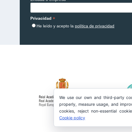
*
Privacidad
He leído y acepto la
política de privacidad
We use our own and third-party coo
properly, measure usage, and improv
cookies, reject non-essential cooki
Cookie policy