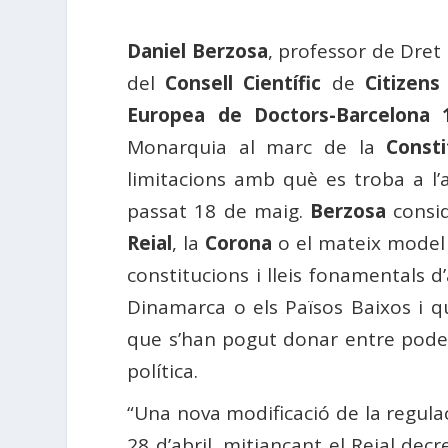
Daniel Berzosa
, professor de Dre
del
Consell Científic
de
Citizens
Europea de Doctors-Barcelona 
Monarquia al marc de la
Consti
limitacions amb què es troba a l’a
passat 18 de maig.
Berzosa
consid
Reial
, la
Corona
o el mateix model d
constitucions i lleis fonamentals 
Dinamarca o els Països Baixos i qu
que s’han pogut donar entre poders
política.
“Una nova modificació de la regula
28 d’abril, mitjançant el Reial dec