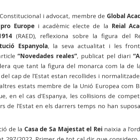
t Constitucional i advocat, membre de
Global Ac
 pro Europe
i acadèmic electe de la
Reial Ac
1914
(RAED), reflexiona sobre la figura del Re
tució Espanyola
, la seva actualitat i les fron
rticle
“Novedades reales”
, publicat pel diari
“A
era que tant la figura del monarca com la de l
el cap de l’Estat estan recollides i normalitzade
d’altres estats membre de la Unió Europea com Bè
e, en el cas d’Espanya, les col·lisions de compe
 de l’Estat en els darrers temps no han suposat
ció de la
Casa de Sa Majestat el Rei
naixia a l’or
ret 297/2022. Primer de tot cal dir que consider