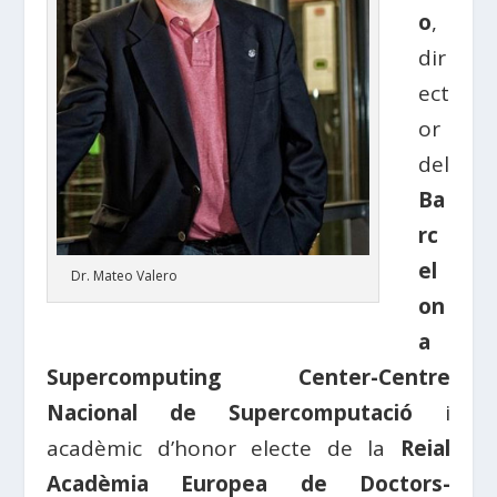
o
,
dir
ect
or
del
Ba
rc
el
Dr. Mateo Valero
on
a
Supercomputing Center-Centre
Nacional de Supercomputació
i
acadèmic d’honor electe de la
Reial
Acadèmia Europea de Doctors-