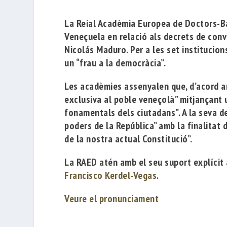
La
Reial Acadèmia Europea de Doctors-
Veneçuela en relació als decrets de conv
Nicolás Maduro
. P
er a les set institucio
un “frau a la democràcia”.
Les acadèmies assenyalen que, d’acord am
exclusiva al poble veneçolà” mitjançant 
fonamentals dels ciutadans”. A
la seva de
poders de la República” amb la finalitat 
de la nostra actual Constitució”.
La RAED atén amb el seu suport explícit
Francisco Kerdel-Vegas
.
Veure el pronunciament