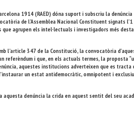
Barcelona 1914
(RAED) dóna suport i subscriu la denúncia
ocatòria de l’Assemblea Nacional Constituent signats l’1 
ns que agrupen els intel·lectuals i investigadors més des
b l’article 347 de la Constitució, la convocatòria d’aqu
un referèndum i que, en els actuals termes, la proposta “
núncia, aquestes institucions adverteixen que es tracta 
d’instaurar un estat antidemocràtic, omnipotent i exclusiu
 a aquesta denúncia la crida en aquest sentit del seu ac