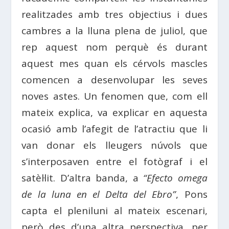
realitzades amb tres objectius i dues
cambres
a la lluna plena de juliol, que
rep aquest nom perquè és durant
aquest mes quan els cérvols mascles
comencen a desenvolupar les seves
noves astes. Un fenomen que, com ell
mateix explica, va
explicar
en aquesta
ocasió amb l’afegit de l’atractiu que li
van donar els lleugers núvols que
s’interposaven entre el fotògraf i el
satèl·lit. D’altra banda, a
“Efecto omega
de la luna en el Delta del Ebro”
, Pons
capta el pleniluni al mateix escenari,
però des d’una altra perspectiva, per