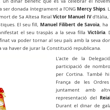
, un dinar benèfic que es va celebrar el nove
 va ser donada íntegrament a l’ONG
Mercy Ships
. 
 mort de Sa Altesa Reial
Víctor Manuel IV
d’Itàlia, 
iques. El seu fill,
Manuel Filibert de Savoia
, ha
festat el seu traspàs a la seva filla
Victòria
. 
el finat va poder tornar al seu país amb la seva don
a va haver de jurar la Constitució republicana.
L’acte de la Delegac
participació de nombro
per Cortina. També hi
França de les Ordres
juntament amb altre
representació del
Rei
Durant el dinar de gala