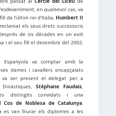
mbre passat al
Cercle del Liceu
de
L’esdeveniment, en qualsevol cas, va
fill de l’últim rei d’Itàlia,
Humbert II
 reclamat els seus drets successoris
Després de sis dècades en un exili
a i el seu fill el desembre del 2002.
ió Espanyola va comptar amb la
ses dames i cavallers encapçalats
 va ser present el delegat per a
 Dinàstiques,
Stéphane Faudais
,
s distingits convidats i una
al Cos de Noblesa de Catalunya
.
 es van lliurar els diplomes a les