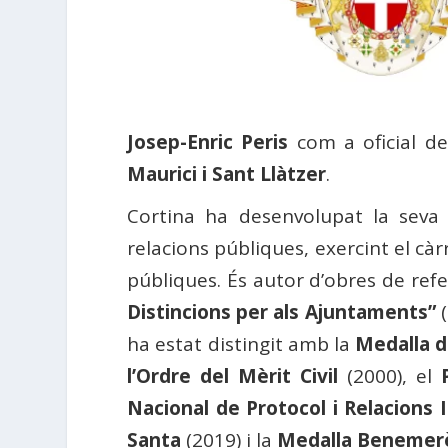
Josep-Enric Peris
com a oficial de 
Maurici i Sant Llàtzer
.
Cortina ha desenvolupat la seva a
relacions públiques, exercint el càr
públiques. És autor d’obres de ref
Distincions per als Ajuntaments”
(
ha estat distingit amb la
Medalla d
l’Ordre del Mèrit Civil
(2000), el
Nacional de Protocol i Relacions I
Santa
(2019) i la
Medalla Benemerèn