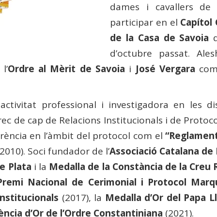
dames i cavallers de
participar en el
Capítol
de la Casa de Savoia
q
d’octubre passat. Ale
l’
Ordre al Mèrit de Savoia
i
José Vergara
com 
ctivitat professional i investigadora en les dis
rec de cap de Relacions Institucionals i de Protoc
erència en l’àmbit del protocol com el
“Reglament
2010). Soci fundador de l’
Associació Catalana de 
e Plata
i la
Medalla de la Constància de la Creu 
Premi Nacional de Cerimonial i Protocol Mar
nstitucionals
(2017), la
Medalla d’Or del Papa Ll
cia d’Or de l’Ordre Constantiniana
(2021).