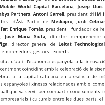
Mobile World Capital Barcelona
;
Josep Lluís
abys Partners
;
Antoni Garrell
, president d’
HM H
ctora d’Àsia-Pacífic de
Mediapro
;
Jordi Cebriá
far
;
Enrique Tomás
, president i fundador de l
m;
José María Siota
, director d’emprenedori
figa
, director general de
Leitat Technologica
es emprenedors, gestors i experts.
sitat d’obrir l’economia espanyola a la innovació
centment coincidint amb la celebració de la sisen
lebrat a la capital catalana en presència de 
s espanyoles i xineses relacionades amb el comerç,
ball que va servir per compartir coneixements i 
empresarials i culturals entre les dues parts, el