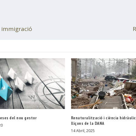
a immigració
R
leses del nou gestor
Renaturalització i ciència hidràulic
lliçons de la DANA
20
14 Abril, 2025