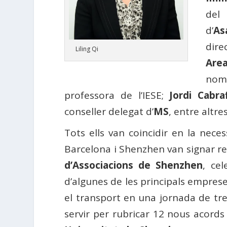
del
d’
As
dire
Liling Qi
Area
no
professora de l’IESE;
Jordi Cabra
conseller delegat d’
MS
, entre altr
Tots ells van coincidir en la neces
Barcelona i Shenzhen van signar re
d’Associacions de Shenzhen
, ce
d’algunes de les principals emprese
el transport en una jornada de tre
servir per rubricar 12 nous acords 