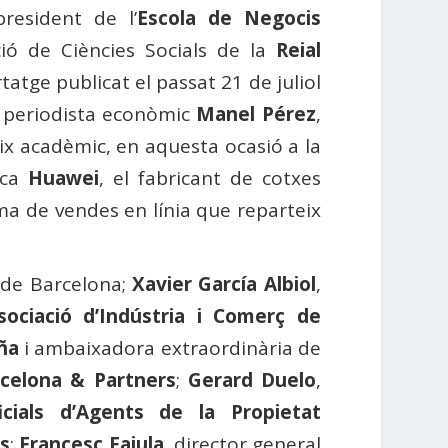
president de l’
Escola de Negocis
ió de Ciències Socials de la
Reial
atge publicat el passat 21 de juliol
t periodista econòmic
Manel Pérez
,
ix acadèmic, en aquesta ocasió a la
ica
Huawei
, el fabricant de cotxes
ma de vendes en línia que reparteix
e de Barcelona;
Xavier García Albiol
,
sociació d’Indústria i Comerç de
ña
i ambaixadora extraordinària de
celona & Partners
;
Gerard Duelo
,
icials d’Agents de la Propietat
os
;
Francesc Fajula
, director general