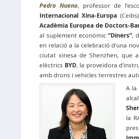
Pedro Nueno
, professor de l’es
Internacional Xina-Europa
(Ceibs)
Acadèmia Europea de Doctors-Ba
al suplement econòmic
“Diners”
, 
en relació a la celebració d’una no
ciutat xinesa de Shenzhen, que ac
elèctrics
BYD
, la proveïdora d’ins
amb drons i vehicles terrestres a
A la
alc
She
la 
pre
Immo