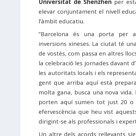
Universitat de Shenzhen
per esta
elevar conjuntament el nivell educ
l’àmbit educatiu.
“Barcelona és una porta per a
inversions xineses. La ciutat té un
de vostès, com passa en altres llo
la celebració les jornades davant 
les autoritats locals i els represen
gent que arriba aquí està prepara
molta gana, busca una nova vida. 
porten aquí sumen tot just 20 o 
efervescència que heu vist aquests 
dirigint-se als professionals i exper
Un altre dels acords rellevants si