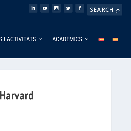
S I ACTIVITATS
ACADÈMICS
 Harvard