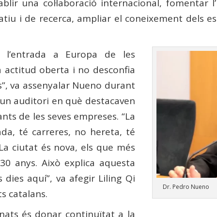
blir una col·laboració internacional, fomentar l
atiu i de recerca, ampliar el coneixement dels e
 l’entrada a Europa de les
a actitud oberta i no desconfia
cs”, va assenyalar Nueno durant
d’un auditori en què destacaven
tants de les seves empreses. “La
da, té carreres, no hereta, té
La ciutat és nova, els que més
30 anys. Això explica aquesta
dies aquí”, va afegir Liling Qi
Dr. Pedro Nueno
ts catalans.
gnats és donar continuïtat a la