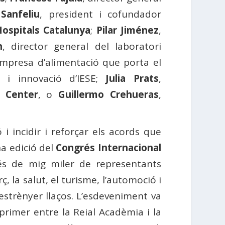
 Sanfeliu
, president i cofundador
ospitals Catalunya
;
Pilar Jiménez
,
n
, director general del laboratori
’empresa d’alimentació que porta el
a i innovació d’IESE;
Julia Prats
,
l Center
, o
Guillermo Crehueras
,
 i incidir i reforçar els acords que
a edició del
Congrés Internacional
més de mig miler de representants
 la salut, el turisme, l’automoció i
estrènyer llaços. L’esdeveniment va
 primer entre la Reial Acadèmia i la