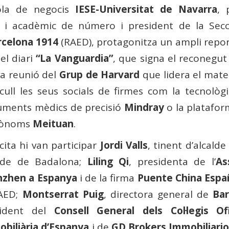
cola de negocis
IESE-Universitat de Navarra
, 
 i acadèmic de número i president de la Secc
rcelona 1914
(RAED), protagonitza un ampli report
del diari
“La Vanguardia”
, que signa el reconegu
va reunió del
Grup de Harvard
que lidera el mate
ull les seus socials de firmes com la tecnològ
truments mèdics de precisió
Mindray
o la platafor
utònoms
Meituan
.
 cita hi van participar
Jordi Valls
, tinent d’alcald
alde de Badalona;
Liling Qi
, presidenta de l’
As
nzhen a Espanya
i de la firma
Puente China Espa
RAED;
Montserrat Puig
, directora general de
Bar
sident del
Consell General dels Col·legis Of
biliària d’Espanya
i de
GD Brokers Immobiliari