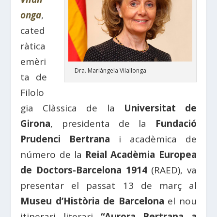
onga
,
cated
ràtica
emèri
Dra. Mariàngela Vilallonga
ta de
Filolo
gia Clàssica de la
Universitat de
Girona
, presidenta de la
Fundació
Prudenci Bertrana
i acadèmica de
número de la
Reial Acadèmia Europea
de Doctors-Barcelona 1914
(RAED), va
presentar el passat 13 de març al
Museu d’Història de Barcelona
el nou
itinerari literari
“Aurora Bertrana a