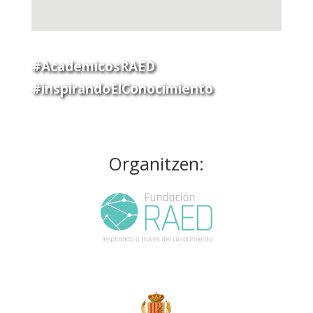
#AcademicosRAED
#inspirandoElConocimiento
Organitzen: