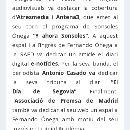
audiovisuals va destacar la cobertura
d
‘
Atresmedia
i
Antena3
, que emet al
seu torn el programa de Sonsoles
Ónega
“Y ahora
Sonsoles
“
. A aquest
espai i a l’ingrés de Fernando Ónega a
la
RAED
va dedicar un article el diari
digital
e-notícies
. Per la seva banda, el
periodista
Antonio Casado
va
dedicar
la seva tribuna al diari
“El
Día
de
Segovia
“
. Finalment,
l’
Associació
de
Premsa
de Madrid
també va dedicar al seu web un espai a
Fernando Ónega amb motiu del seu
ingrés en la Reial Acadèmia.