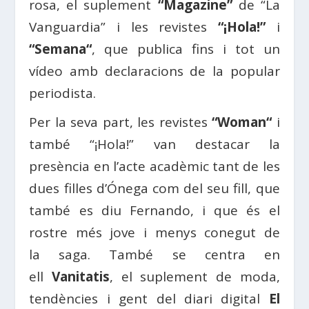
rosa, el suplement
“Magazine”
de “
La
Vanguardia
” i les revistes
“¡Hola!”
i
“
Semana
“
, que publica fins i tot un
vídeo amb declaracions de la popular
periodista.
Per la seva part, les revistes
“
Woman
“
i
també “¡Hola!” van destacar la
presència en l’acte acadèmic tant de les
dues filles d’Ónega com del seu fill, que
també es diu
Fernando
, i que és el
rostre més jove i menys conegut de
la
saga
. També se centra en
ell
Vanitatis
, el suplement de moda,
tendències i gent del diari digital
El