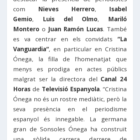
com
Nieves Herrero
,
Isabel
Gemio
,
Luis del Olmo
,
Mariló
Montero
o
Juan Ramón Lucas
. També
es va centrar en els convidats
“
La
Vanguardia
“
, en particular en Cristina
Ónega, la filla de l’homenatjat que
menys es prodiga en actes públics
malgrat ser la directora del
Canal 24
Horas
de
Televisió
Espanyola
. “Cristina
Ónega no és un rostre mediàtic, però la
seva presència en el periodisme
espanyol és innegable. La germana
gran de Sonsoles Ónega ha construït
una sòlida
carrera
darrere de