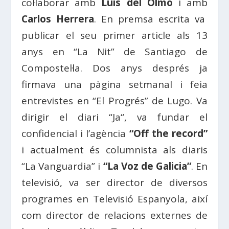
col·laborar amb
Luis del Olmo
i amb
Carlos Herrera
. En premsa escrita va
publicar el seu primer article als 13
anys en “La
Nit
” de
Santiago de
Compostel·la
. Dos anys després ja
firmava una pàgina setmanal i feia
entrevistes en “El
Progrés
” de
Lugo
. Va
dirigir el diari “
Ja
“, va fundar el
confidencial i l’agència
“Off the record”
i actualment és columnista als diaris
“
La Vanguardia
” i
“La Voz de Galicia”
. En
televisió, va ser director de diversos
programes en
Televisió
Espanyola
, així
com director de relacions externes de