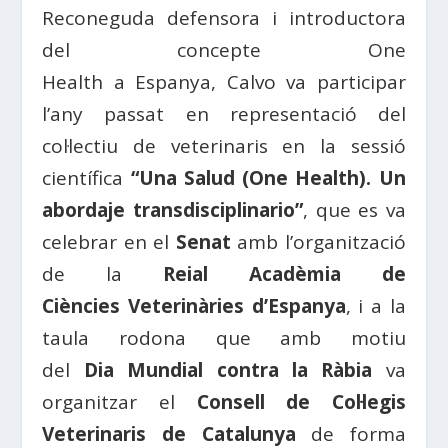
Reconeguda defensora i introductora
del concepte
One
Health
a
Espanya
,
Calvo
va participar
l’any passat en representació del
col·lectiu de veterinaris en la sessió
científica
“Una Salud (One Health). Un
abordaje transdisciplinario”
, que es va
celebrar en el
Senat
amb l’organització
de la
Reial Acadèmia de
Ciències
Veterinàries
d’
Espanya
, i a la
taula rodona que amb motiu
del
Dia
Mundial contra la
Ràbia
va
organitzar el
Consell
de
Col·legis
Veterinaris
de
Catalunya
de forma