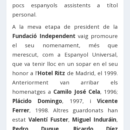
pocs espanyols assistents a títol
personal.
A la meva etapa de president de la
Fundació Independent
vaig promoure
el seu nomenament, més que
merescut, com a Espanyol Universal,
que va tenir lloc en un sopar en el seu
honor a l’
Hotel Ritz
de Madrid, el 1999.
Anteriorment van arribar els
homenatges a
Camilo José Cela
, 1996;
Plácido Domingo
, 1997, i
Vicente
Ferrer
, 1998. Altres guardonats han
estat
Valentí Fuster
,
Miguel Induráin
,
Pedro Duque
,
Ricardo Díez