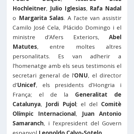
Hochleitner
,
Julio Iglesias
,
Rafa Nadal
o
Margarita Salas
. A l’acte van assistir
Camilo José Cela, Plácido Domingo i el
ministre d’Afers Exteriors,
Abel
Matutes
, entre moltes altres
personalitats. Es van adherir a
l’homenatge amb els seus testimonis el
secretari general de l’
ONU
, el director
d’
Unicef
, els presidents d’Hongria i
França; el de la
Generalitat de
Catalunya
,
Jordi Pujol
; el del
Comitè
Olímpic Internacional
,
Juan Antonio
Samaranch
, i l’expresident del Govern
espanyol
Leopoldo Calvo-Sotelo
.