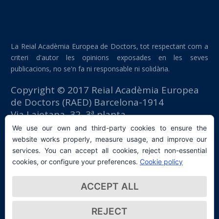
La Reial Acadèmia Europea de Doctors, tot respectant com a
criteri d'autor les opinions exposades en les seves
publicacions, no se'n fa ni responsable ni solidària.
Copyright © 2017 Reial Acadèmia Europea
de Doctors (RAED) Barcelona-1914
Via Laietana, 32, 3ª planta
Edifici Foment del Treball
We use our own and third-party cookies to ensure the
08003 Barcelona (España)
website works properly, measure usage, and improve our
tlf: +34 93 667 40 54
services. You can accept all cookies, reject non-essential
secretaria@raed.academy
cookies, or configure your preferences.
Cookie policy
Contacte i subscripció a la Newsletter
ACCEPT ALL
Política de privacitat
REJECT