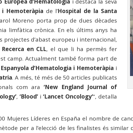
ió Europea d’Hematologia
i destaca la seva
a i Hemoteràpia
de l’
Hospital de la Santa
Carol Moreno porta prop de dues dècades
ia limfàtica crònica. En els últims anys ha
s projectes d’abast europeu i internacional,
e Recerca en CLL
, el que li ha permès fer
uest camp. Actualment també forma part de
 Espanyola d’Hematologia i Hemoteràpia
i
tria
. A més, té més de 50 articles publicats
cionals com ara
‘New England Journal of
cology’
,
‘Blood’
i
‘Lancet Oncology’
“, detalla
100 Mujeres Líderes en España el nombre de cand
ètode per a l’elecció de les finalistes és similar