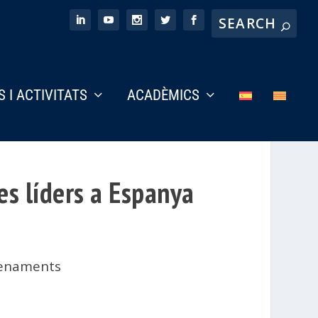
S I ACTIVITATS
ACADÈMICS
es líders a Espanya
menaments