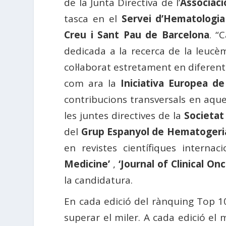
de la Junta Directiva de l’
Associac
tasca en el
Servei d’Hematologi
Creu i Sant Pau de Barcelona
. “
dedicada a la recerca de la leucèm
col·laborat estretament en diferent
com ara la
Iniciativa Europea d
contribucions transversals en aq
les juntes directives de la
Societat
del
Grup Espanyol de Hematogeria
en revistes científiques interna
Medicine’
,
‘Journal of Clinical On
la candidatura.
En cada edició del rànquing Top 
superar el miler. A cada edició el m