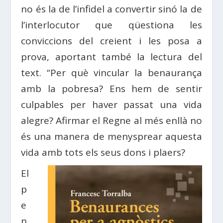
no és la de l’infidel a convertir sinó la de
l’interlocutor que qüestiona les
conviccions del creient i les posa a
prova, aportant també la lectura del
text. “Per què vincular la benaurança
amb la pobresa? Ens hem de sentir
culpables per haver passat una vida
alegre? Afirmar el Regne al més enllà no
és una manera de menysprear aquesta
vida amb tots els seus dons i plaers?
El
p
e
n