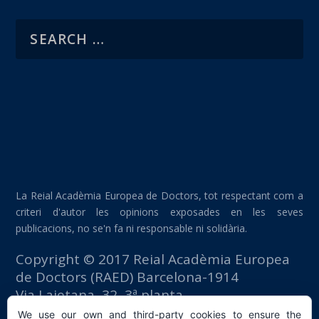
La Reial Acadèmia Europea de Doctors, tot respectant com a
criteri d'autor les opinions exposades en les seves
publicacions, no se'n fa ni responsable ni solidària.
Copyright © 2017 Reial Acadèmia Europea
de Doctors (RAED) Barcelona-1914
Via Laietana, 32, 3ª planta
Edifici Foment del Treball
We use our own and third-party cookies to ensure the