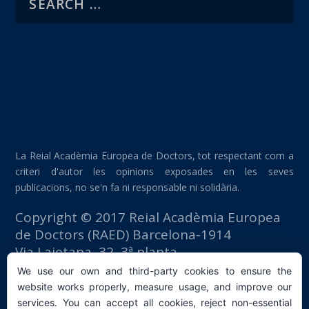
La Reial Acadèmia Europea de Doctors, tot respectant com a
criteri d'autor les opinions exposades en les seves
publicacions, no se'n fa ni responsable ni solidària.
Copyright © 2017 Reial Acadèmia Europea
de Doctors (RAED) Barcelona-1914
Via Laietana, 32, 3ª planta
Edifici Foment del Treball
We use our own and third-party cookies to ensure the
08003 Barcelona (España)
website works properly, measure usage, and improve our
tlf: +34 93 667 40 54
services. You can accept all cookies, reject non-essential