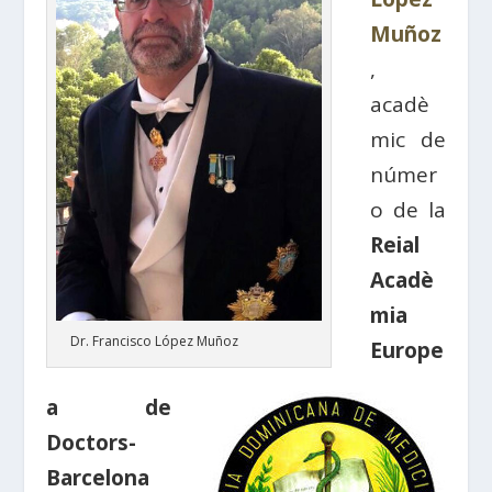
Muñoz
,
acadè
mic de
númer
o de la
Reial
Acadè
mia
Dr. Francisco López Muñoz
Europe
a de
Doctors-
Barcelona