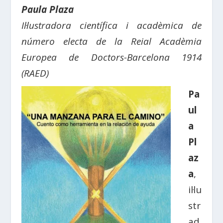
Paula Plaza
Il·lustradora científica i acadèmica de
número electa de la Reial Acadèmia
Europea de Doctors-Barcelona 1914
(RAED)
Pa
ul
a
Pl
az
a
,
il·lu
str
ad