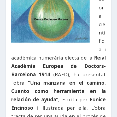
or
a
cie
ntí
fic
a i
acadèmica numerària electa de la
Reial
Acadèmia Europea de Doctors-
Barcelona 1914
(RAED), ha presentat
l’obra
“Una manzana en el camino.
Cuento como herramienta en la
relación de ayuda”
, escrita per
Eunice
Encinoso
i il·lustrada per ella. L’obra
tracta de ser una ajuda en el procés de