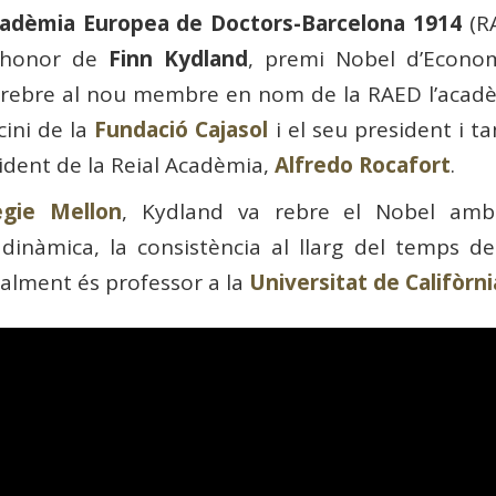
cadèmia Europea de Doctors-Barcelona 1914
(RA
d’honor de
Finn Kydland
, premi Nobel d’Econom
Va rebre al nou membre en nom de la RAED l’aca
cini de la
Fundació Cajasol
i el seu president i 
sident de la Reial Acadèmia,
Alfredo Rocafort
.
egie Mellon
, Kydland va rebre el Nobel a
nàmica, la consistència al llarg del temps de 
ualment és professor a la
Universitat de Califòrn