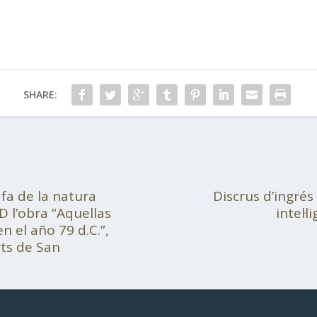
SHARE:
afa de la natura
Discrus d’ingrés
D l’obra “Aquellas
intel·
 el año 79 d.C.”,
rts de San