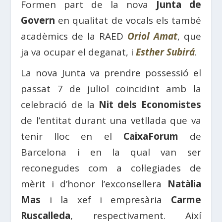
Formen part de la nova
Junta de
Govern
en qualitat de vocals els també
acadèmics de la
RAED
Oriol Amat
, que
ja va ocupar el deganat, i
Esther Subirá
.
La nova Junta va prendre possessió el
passat 7 de juliol coincidint amb la
celebració de la
Nit dels Economistes
de l’entitat durant una vetllada que va
tenir lloc en el
CaixaForum
de
Barcelona i en la qual van ser
reconegudes
com
a
col·legiades
de
mèrit i d’honor l’exconsellera
Natàlia
Mas
i la xef i empresària
Carme
Ruscalleda
, respectivament. Així