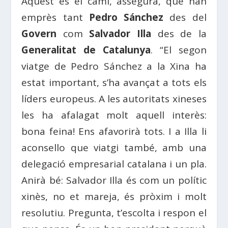
Aquest és el camí, assegura, que han
emprès tant
Pedro Sánchez
des del
Govern
com
Salvador Illa
des de la
Generalitat de Catalunya
. “El segon
viatge de Pedro Sánchez a la Xina ha
estat important, s’ha avançat a tots els
líders europeus. A les autoritats xineses
les ha afalagat molt aquell interès:
bona feina! Ens afavorirà tots. I a Illa li
aconsello que viatgi també, amb una
delegació empresarial catalana i un pla.
Anirà bé: Salvador Illa és com un polític
xinès, no et mareja, és pròxim i molt
resolutiu. Pregunta, t’escolta i respon el