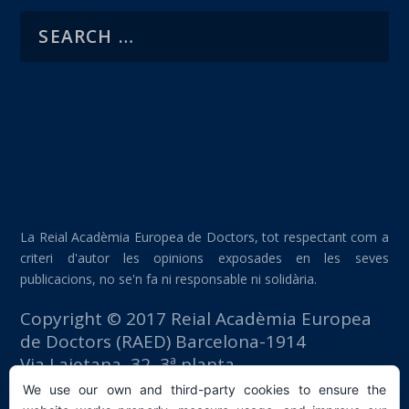
La Reial Acadèmia Europea de Doctors, tot respectant com a
criteri d'autor les opinions exposades en les seves
publicacions, no se'n fa ni responsable ni solidària.
Copyright © 2017 Reial Acadèmia Europea
de Doctors (RAED) Barcelona-1914
Via Laietana, 32, 3ª planta
Edifici Foment del Treball
We use our own and third-party cookies to ensure the