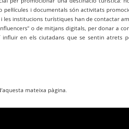
al per promocionar una destinació turística: no
o pel·lícules i documentals són activitats promoc
s i les institucions turístiques han de contactar a
 “influencers” o de mitjans digitals, per donar a 
xí influir en els ciutadans que se sentin atrets pe
 d’aquesta mateixa pàgina.