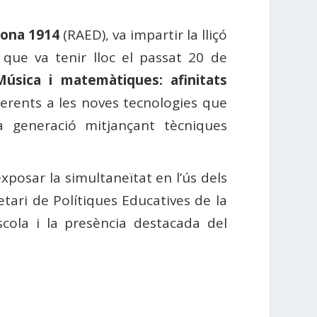
lona 1914
(RAED), va impartir la lliçó
que va tenir lloc el passat 20 de
Música i matemàtiques: afinitats
herents a les noves tecnologies que
a generació mitjançant tècniques
xposar la simultaneïtat en l’ús dels
retari de Polítiques Educatives de la
scola i la presència destacada del