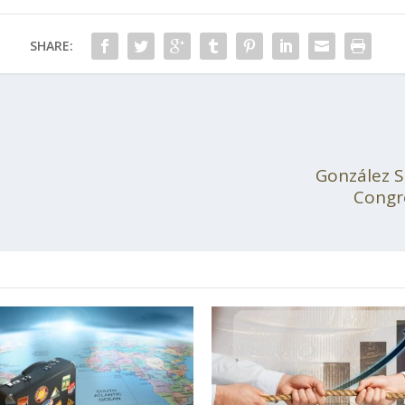
SHARE:
González Sa
Congré