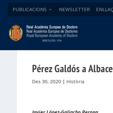
PUBLICACIONS
NEWSLETTER
ENLLA
Pérez Galdós a Albac
Des 30, 2020
|
Història
Javier López-Galiacho Perona