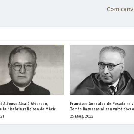
Com canvi
d’Alfonso Alcalá Alvarado,
Francisco González de Posada reiv
e la història religiosa de Mèxic
Tomás Batuecas al seu vuitè doct
021
25 Maig, 2022