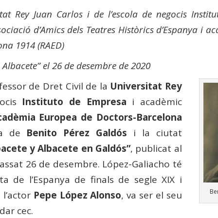
itat Rey Juan Carlos i de l’escola de negocis Instit
sociació d’Amics dels Teatres Històrics d’Espanya i a
ona 1914 (RAED)
de Albacete” el 26 de desembre de 2020
fessor de Dret Civil de la
Universitat Rey
gocis
Instituto de Empresa
i acadèmic
Acadèmia Europea de Doctors-Barcelona
ra de
Benito Pérez Galdós
i la ciutat
bacete y Albacete en Galdós”
, publicat al
assat 26 de desembre. López-Galiacho té
ta de l’Espanya de finals de segle XIX i
Be
, l’actor
Pepe López Alonso
, va ser el seu
dar cec.