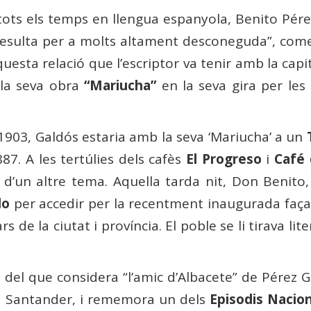
de tots els temps en llengua espanyola, Benito Pére
, resulta per a molts altament desconeguda”, com
questa relació que l’escriptor va tenir amb la c
 la seva obra
“Mariucha”
en la seva gira per les
 1903, Galdós estaria amb la seva ‘Mariucha’ a un
87. A les tertúlies dels cafès
El Progreso
i
Café 
 d’un altre tema. Aquella tarda nit, Don Benito
lo
per accedir per la recentment inaugurada façan
ars de la ciutat i província. El poble se li tirava l
 del que considera “l’amic d’Albacete” de Pérez G
s a Santander, i rememora un dels
Episodis Nacio