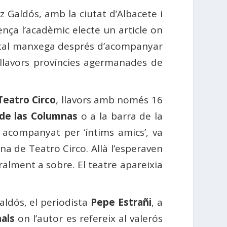
z Galdós, amb la ciutat d’Albacete i
ença l’acadèmic electe un article on
apital manxega després d’acompanyar
 llavors províncies agermanades de
Teatro Circo
, llavors amb només 16
de las Columnas
o a la barra de la
, acompanyat per ‘íntims amics’, va
a de Teatro Circo. Allà l’esperaven
iteralment a sobre. El teatre apareixia
aldós, el periodista
Pepe Estrañi
, a
nals
on l’autor es refereix al valerós