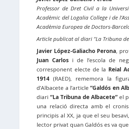
Professor de Dret Civil a la Univers
Acadèmic del Logalia College i de l’As
Acadèmia Europea de Doctors-Barcel
Article publicat al diari “La Tribuna 
Javier López-Galiacho Perona
, pro
Juan Carlos
i de l’escola de ne
corresponent electe de la
Reial 
1914
(RAED), rememora la figu
d’Albacete a l’article
“Galdós en Al
diari
“La Tribuna de Albacete”
el p
una relació directa amb el cronis
principis al XX, ja que el seu besavi
lector privat quan Galdós es va que