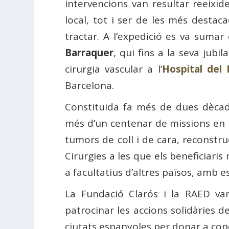
intervencions van resultar reeixid
local, tot i ser de les més destaca
tractar. A l’expedició es va sumar
Barraquer
, qui fins a la seva jubil
cirurgia vascular a l’
Hospital del
Barcelona.
Constituida fa més de dues dècade
més d’un centenar de missions en u
tumors de coll i de cara, reconstru
Cirurgies a les que els beneficiar
a facultatius d’altres països, amb e
La Fundació Clarós i la RAED va
patrocinar les accions solidàries d
ciutats espanyoles per donar a conè