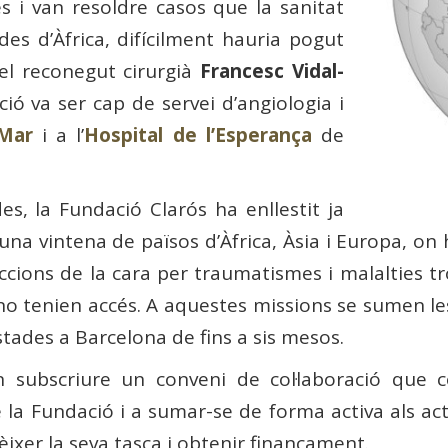
es i van resoldre casos que la sanitat
des d’Àfrica, difícilment hauria pogut
 el reconegut cirurgià
Francesc Vidal-
ació va ser cap de servei d’angiologia i
 Mar
i a l’
Hospital de l’Esperança
de
s, la Fundació Clarós ha enllestit ja
na vintena de països d’Àfrica, Àsia i Europa, on
ccions de la cara per traumatismes i malalties tro
is no tenien accés. A aquestes missions se sumen 
stades a Barcelona de fins a sis mesos.
n subscriure un conveni de col·laboració que
e la Fundació i a sumar-se de forma activa als ac
ixer la seva tasca i obtenir finançament.