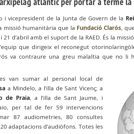
’arxipèlag atlàntic per portar a terme l
 i vicepresident de la Junta de Govern de la
Re
la missió humanitària que la
Fundació Clarós
, qu
i 21 d’abril amb el suport de la RAED. És la missi
l’equip que dirigeix ​​el reconegut otorinolaring
rós va contraure una greu malaltia que no li h
s van sumar al personal local de
sa
a Mindelo, a l’illa de Sant Vicenç; a
o de Praia
, a l’illa de Sant Jaume, i
Maio, per tal de fer 59 intervencions
umar 87 audiometries, 80 consultes
 20 adaptacions d’audiòfons. Totes les