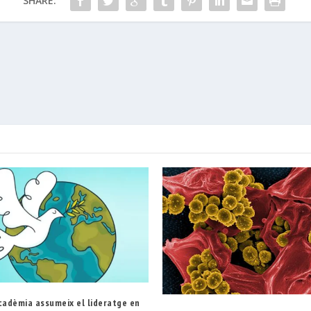
SHARE:
cadèmia assumeix el lideratge en