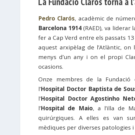
La Fundació Clarós torna a l
Pedro Clarós
, acadèmic de número
Barcelona 1914
(RAED), va liderar 
fer a Cap Verd entre els passats 13 
aquest arxipèlag de l’Atlàntic, on 
menys d’un any i on el propi Cla
ocasions.
Onze membres de la Fundació e
l’
Hospital Doctor Baptista de Sou
l’
Hospital Doctor Agostinho Net
l’
Hospital de Maio
, a l’illa de 
quirúrgiques. A elles es van s
mèdiques per diverses patologies i