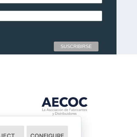
JECT
CONFIGURE