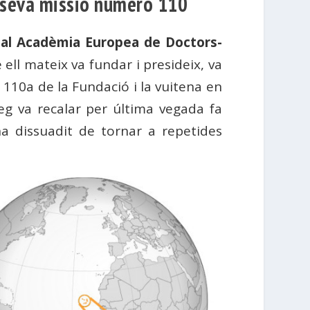
a seva missió número 110
ial Acadèmia Europea de Doctors-
e ell mateix va fundar i presideix, va
ó 110a de la Fundació i la vuitena en
òleg va recalar per última vegada fa
a dissuadit de tornar a repetides