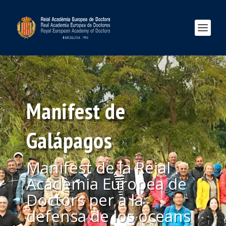
Manifest de
Galápagos
Manifest de la Reial
Acadèmia Europea de
Doctors per a la
defensa de los oceans