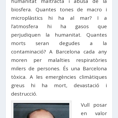
humanitat maltracta i abusa de la
biosfera. Quantes tones de macro i
microplàstics hi ha al mar? I a
l’atmosfera hi ha gasos que
perjudiquen la humanitat. Quantes
morts seran degudes a la
contaminació? A Barcelona cada any
moren per malalties respiratòries
milers de persones. És una Barcelona
tòxica. A les emergències climàtiques
greus hi ha mort, devastació i
destrucció.
Vull posar
en valor