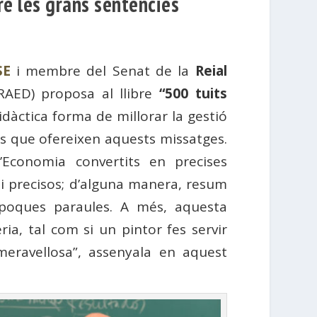
re les grans sentències
SE
i membre del Senat de la
Reial
AED) proposa al llibre
“500 tuits
didàctica forma de millorar la gestió
tes que ofereixen aquests missatges.
’Economia convertits en precises
s i precisos; d’alguna manera, resum
 poques paraules. A més, aquesta
ria, tal com si un pintor fes servir
eravellosa”, assenyala en aquest