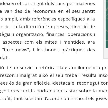
videixen el contingut dels tuits per matèries
e van des de l’economia en el seu sentit
s ampli, amb referències específiques a la
dències, a la direcció d’empreses, direcció de
ègia i organització, finances, operacions i
 aspectes com els mites i mentides, ara
“fake news”, i les bones pràctiques des
dat.
 de fer servir la retòrica i la grandiloqüència pr
frescor. I malgrat això el seu treball resulta ins
dees és de gran eficàcia -destaca el reconegut co
 i gestores curtits podran contrastar sobre la ma
ofit, tant si estan d’acord com si no. I els jove