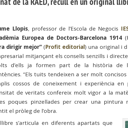
at de la RAED, recull en un original llib
ume Llopis
, professor de l’Escola de Negocis
IE
adèmia Europea de Doctors-Barcelona 1914
(R
ra dirigir mejor”
(
Profit editorial
) una original i 
presarial mitjançant els consells senzills i direc
lts d’ells ja formen part de la història de l
ntències. “Els tuits tendeixen a ser molt conciso
plis cossos de coneixement i experiència en
nsitat de veritats confereix molt vigor a la matè
es poques pinzellades per crear una pintura m
tit el pròleg de l’obra.
 llibre s’articula en diferents apartats que