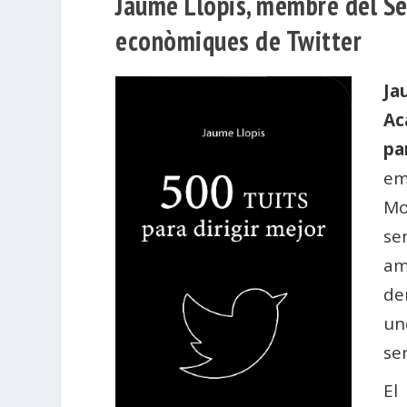
Jaume Llopis, membre del Sen
econòmiques de Twitter
Ja
Ac
pa
em
Mo
se
am
de
un
sen
El