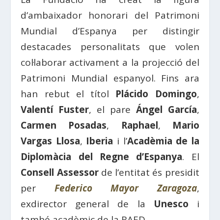
d’ambaixador honorari del Patrimoni
Mundial d’Espanya per distingir
destacades personalitats que volen
col·laborar activament a la projecció del
Patrimoni Mundial espanyol. Fins ara
han rebut el títol
Plácido Domingo
,
Valentí Fuster
, el pare
Ángel García
,
Carmen Posadas
,
Raphael
,
Mario
Vargas Llosa
,
Iberia
i l’
Acadèmia de la
Diplomàcia del Regne d’Espanya
. El
Consell Assessor
de l’entitat és presidit
per
Federico Mayor Zaragoza
,
exdirector general de la
Unesco
i
també acadèmic de la RAED.