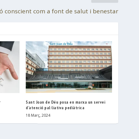
ió conscient com a font de salut i benestar
r
Sant Joan de Déu posa en marxa un servei
d’atenció pal·liativa pediàtrica
18 Març, 2024