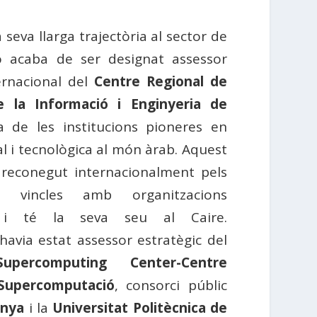
 seva llarga trajectòria al sector de
vo acaba de ser designat assessor
ernacional del
Centre Regional de
e la Informació i Enginyeria de
a de les institucions pioneres en
al i tecnològica al món àrab. Aquest
reconegut internacionalment pels
s vincles amb organitzacions
ls i té la seva seu al Caire.
avia estat assessor estratègic del
upercomputing Center-Centre
Supercomputació
, consorci públic
unya
i la
Universitat Politècnica de