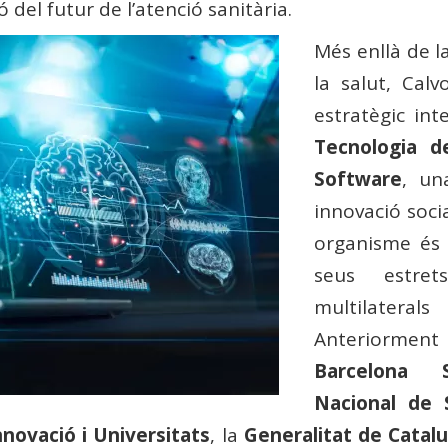
 del futur de l’atenció sanitària.
Més enllà de la
la salut, Cal
estratègic int
Tecnologia d
Software
, un
innovació soci
organisme és 
seus estret
multilatera
Anteriorment h
Barcelona S
Nacional de 
nnovació i Universitats
, la
Generalitat de Catal