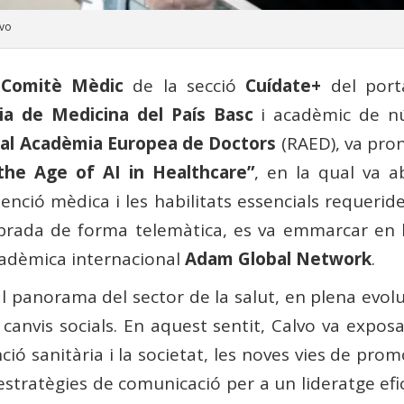
lvo
l
Comitè Mèdic
de la secció
Cuídate+
del porta
a de Medicina del País Basc
i acadèmic de nú
ial Acadèmia Europea de Doctors
(RAED), va pron
the Age of AI in Healthcare”
, en la qual va ab
atenció mèdica i les habilitats essencials requerid
ebrada de forma telemàtica, es va emmarcar en 
cadèmica internacional
Adam Global Network
.
al panorama del sector de la salut, en plena evoluc
anvis socials. En aquest sentit, Calvo va exposar 
ció sanitària i la societat, les noves vies de pro
estratègies de comunicació per a un lideratge efica