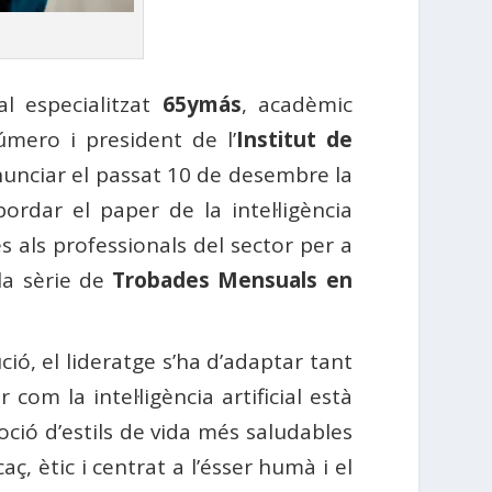
l especialitzat
65ymás
, acadèmic
mero i president de l’
Institut de
unciar el passat 10 de desembre la
ordar el paper de la intel·ligència
es als professionals del sector per a
la sèrie de
Trobades Mensuals en
ió, el lideratge s’ha d’adaptar tant
com la intel·ligència artificial està
moció d’estils de vida més saludables
ç, ètic i centrat a l’ésser humà i el