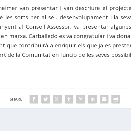
zheimer van presentar i van descriure el projec
 de les sorts per al seu desenvolupament i la s
anyent al Consell Assessor, va presentar algun
n marxa. Carballedo es va congratular i va dona
 que contribuirà a enriquir els que ja es preste
t de la Comunitat en funció de les seves possibilit
SHARE: