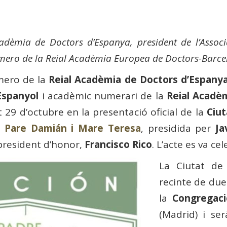
èmia de Doctors d’Espanya, president de l’Associ
mero de la Reial Acadèmia Europea de Doctors-Barce
mero de la
Reial Acadèmia de Doctors d’Espany
Espanyol
i acadèmic numerari de la
Reial Acadèm
t 29 d’octubre en la presentació oficial de la
Ciut
ó Pare Damián i Mare Teresa
, presidida per
Ja
 president d’honor,
Francisco Rico
. L’acte es va ce
La Ciutat de
recinte de due
la
Congregaci
(Madrid) i se