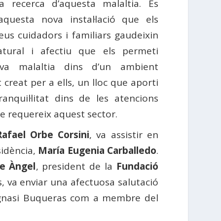
la recerca d’aquesta malaltia. Es
questa nova instal·lació que els
seus cuidadors i familiars gaudeixin
atural i afectiu que els permeti
va malaltia dins d’un ambient
creat per a ells, un lloc que aporti
tranquil·litat dins de les atencions
e requereix aquest sector.
Rafael Orbe Corsini
, va assistir en
sidència,
María Eugenia Carballedo
.
e Àngel
, president de la
Fundació
s, va enviar una afectuosa salutació
 Ignasi Buqueras com a membre del