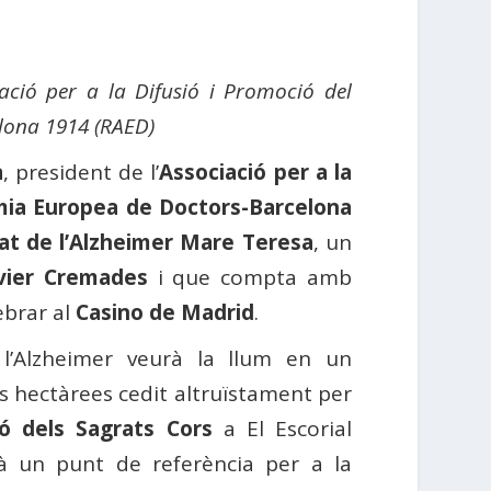
ació per a la Difusió i Promoció del
lona 1914 (RAED)
a
, president de l’
Associació per a la
ia Europea de Doctors-Barcelona
at de l’Alzheimer Mare Teresa
, un
vier Cremades
i que compta amb
lebrar al
Casino de Madrid
.
 l’Alzheimer veurà la llum en un
s hectàrees cedit altruïstament per
ó dels Sagrats Cors
a El Escorial
rà un punt de referència per a la