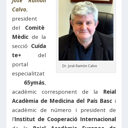
José Ramón
Calvo
,
president
del
Comitè
Mèdic
de la
secció
Cuída
te+
del
portal
Dr. José Ramón Calvo
especialitzat
65ymás
,
acadèmic corresponent de la
Reial
Acadèmia de Medicina del País Basc
i
acadèmic de número i president de
l’
Institut de Cooperació Internacional