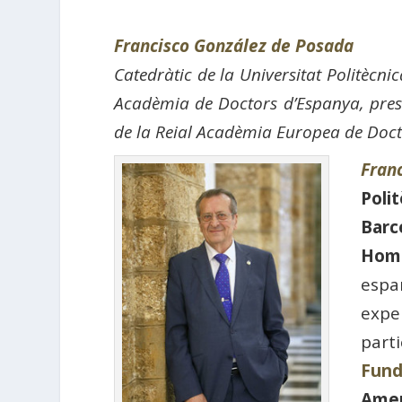
Francisco González de Posada
Catedràtic de la Universitat Politècn
Acadèmia de Doctors d’Espanya, presi
de la Reial Acadèmia Europea de Doc
Fran
Poli
Barc
Home
espa
expe
part
Fund
Amer