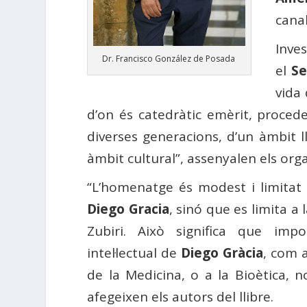
canal
Inve
Dr. Francisco González de Posada
el
Se
vida 
d’on és catedràtic emèrit, procede
diverses generacions, d’un àmbit ll
àmbit cultural”, assenyalen els orga
“L’homenatge és modest i limitat i
Diego Gracia
, sinó que es limita a 
Zubiri. Això significa que imp
intel·lectual de
Diego Gràcia
, com a
de la Medicina, o a la Bioètica,
afegeixen els autors del llibre.