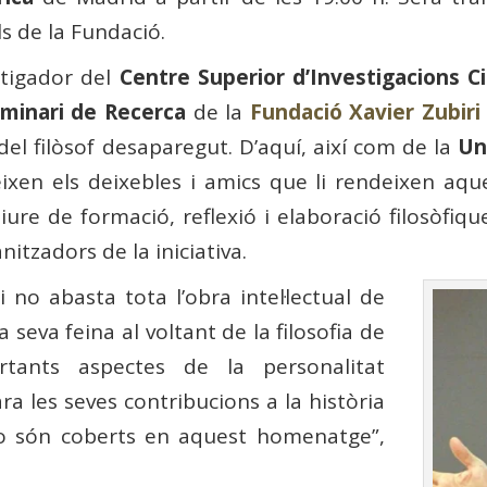
s de la Fundació.
stigador del
Centre Superior d’Investigacions Ci
minari de Recerca
de la
Fundació Xavier Zubiri
del filòsof desaparegut. D’aquí, així com de la
Un
ixen els deixebles i amics que li rendeixen aqu
iure de formació, reflexió i elaboració filosòfiqu
nitzadors de la iniciativa.
 no abasta tota l’obra intel·lectual de
la seva feina al voltant de la filosofia de
ortants aspectes de la personalitat
ra les seves contribucions a la història
 no són coberts en aquest homenatge”,