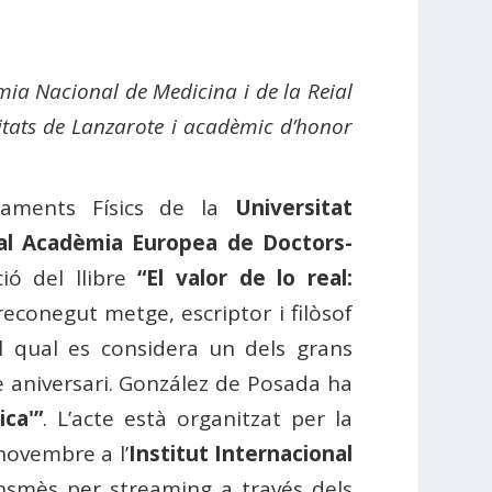
mia Nacional de Medicina i de la Reial
itats de Lanzarote i acadèmic d’honor
naments Físics de la
Universitat
al Acadèmia Europea de Doctors-
ió del llibre
“El valor de lo real:
econegut metge, escriptor i filòsof
 al qual es considera un dels grans
 aniversari. González de Posada ha
ica'”
. L’acte està organitzat per la
novembre a l’
Institut Internacional
ansmès per streaming a través dels