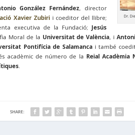
tonio González Fernández
, director
Dr. Di
ació Xavier Zubiri
i coeditor del llibre;
denta executiva de la Fundació;
Jesús
ofia Moral de la
Universitat de València
, i
Anton
versitat Pontifícia de Salamanca
i també coedito
 és acadèmic de número de la
Reial Acadèmia 
ítiques
.
SHARE: