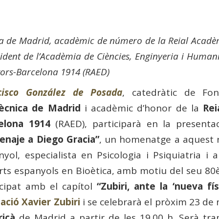
ica de Madrid, acadèmic de número de la Reial Acadè
dent de l’Acadèmia de Ciències, Enginyeria i Human
tors-Barcelona 1914 (RAED)
cisco González de Posada
, catedràtic de Fo
tècnica de Madrid
i acadèmic d’honor de la
Rei
elona 1914
(RAED), participarà en la presentac
naje a Diego Gracia”
, un homenatge a aquest r
nyol, especialista en Psicologia i Psiquiatria i
rts espanyols en Bioètica, amb motiu del seu 80è
icipat amb el capítol
“Zubiri, ante la ‘nueva fís
ació Xavier Zubiri
i se celebrarà el pròxim 23 de 
icà
de Madrid a partir de les 19.00 h. Serà tr