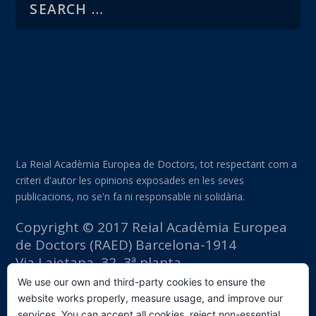
La Reial Acadèmia Europea de Doctors, tot respectant com a
criteri d'autor les opinions exposades en les seves
publicacions, no se'n fa ni responsable ni solidària.
Copyright © 2017 Reial Acadèmia Europea
de Doctors (RAED) Barcelona-1914
Via Laietana, 32, 3ª planta
Edifici Foment del Treball
We use our own and third-party cookies to ensure the
08003 Barcelona (España)
website works properly, measure usage, and improve our
tlf: +34 93 667 40 54
services. You can accept all cookies, reject non-essential