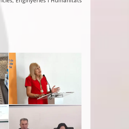
cies, Enginyeries i Humanitats