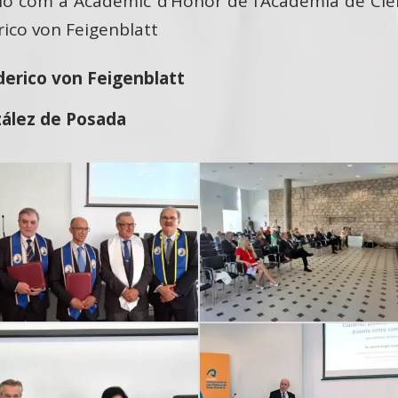
sió com a Acadèmic d’Honor de l’Acadèmia de Cièn
rico von Feigenblatt
derico von Feigenblatt
zález de Posada