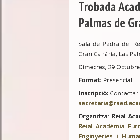
Trobada Acad
Palmas de Gr
Sala de Pedra del Re
Gran Canària, Las Pa
Dimecres, 29 Octubre
Format:
Presencial
Inscripció:
Contactar 
secretaria@raed.ac
Organitza:
Reial Ac
Reial Acadèmia Eur
Enginyeries i Huma