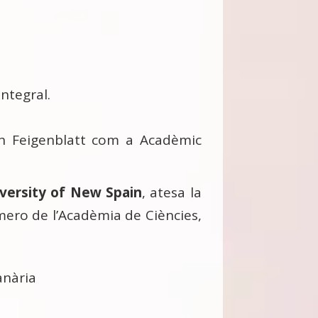
ntegral.
n Feigenblatt com a Acadèmic
iversity of New Spain
, atesa la
mero de l’Acadèmia de Ciències,
anària