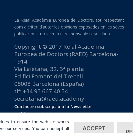
La Reial Acadèmia Europea de Doctors, tot respectant
com a criteri d'autor les opinions exposades en les seves
publicacions, no se'n fa ni responsable ni solidària.
Copyright © 2017 Reial Acadèmia
Europea de Doctors (RAED) Barcelona-
1914
Via Laietana, 32, 3ª planta
Edifici Foment del Treball
08003 Barcelona (España)
tlf: +34 93 667 40 54
secretaria@raed.academy
Contacte i subscripció a la Newsletter
Política de privacitat
kies to ensure the website works
ACCEPT
e our services. You can accept all
RE