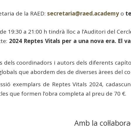
taria de la RAED:
secretaria@raed.academy
o
te
e 19:30 a 21:00 h tindrà lloc a l’Auditori del Cerc
cte:
2024 Reptes Vitals per a una nova era. El va
 dels coordinadors i autors dels diferents capítols
 globals que abordem des de diverses àrees del c
sessió exemplars de Reptes Vitals 2024, cadasc
les que formen l’obra completa al preu de 70 €.
Amb la col·labora