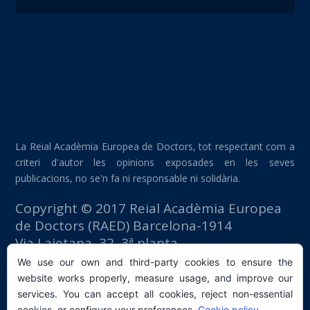
La Reial Acadèmia Europea de Doctors, tot respectant com a
criteri d'autor les opinions exposades en les seves
publicacions, no se'n fa ni responsable ni solidària.
Copyright © 2017 Reial Acadèmia Europea
de Doctors (RAED) Barcelona-1914
Via Laietana, 32, 3ª planta
Edifici Foment del Treball
We use our own and third-party cookies to ensure the
08003 Barcelona (España)
website works properly, measure usage, and improve our
tlf: +34 93 667 40 54
services. You can accept all cookies, reject non-essential
cookies, or configure your preferences.
Cookie policy