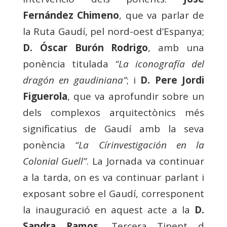
Fernández Chimeno
, que va parlar de
la Ruta Gaudí, pel nord-oest d’Espanya;
D. Óscar Burón Rodrigo
, amb una
ponència titulada
“La iconografía del
dragón en gaudiniana”
; i
D. Pere Jordi
Figuerola
, que va aprofundir sobre un
dels complexos arquitectònics més
significatius de Gaudí amb la seva
ponència
“La Círinvestigación en la
Colonial Guell”
. La Jornada va continuar
a la tarda, on es va continuar parlant i
exposant sobre el Gaudí, corresponent
la inauguració en aquest acte a la
D.
Sandra Ramos
, Tercera Tinent d