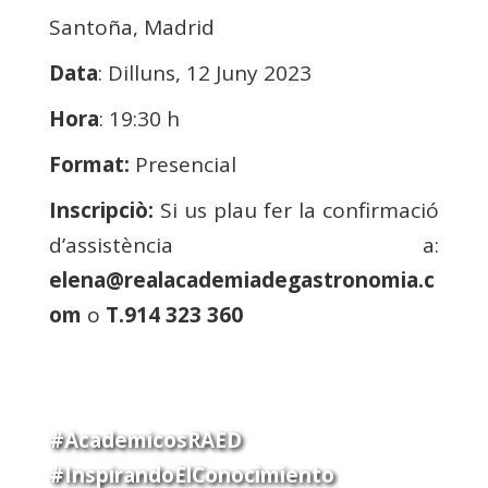
Santoña, Madrid
Data
: Dilluns, 12 Juny 2023
Hora
: 19:30 h
Format:
Presencial
Inscripciò:
Si us plau fer la confirmació
d’assistència a:
elena@realacademiadegastronomia.c
om
o
T.914 323 360
#AcademicosRAED
#InspirandoElConocimiento