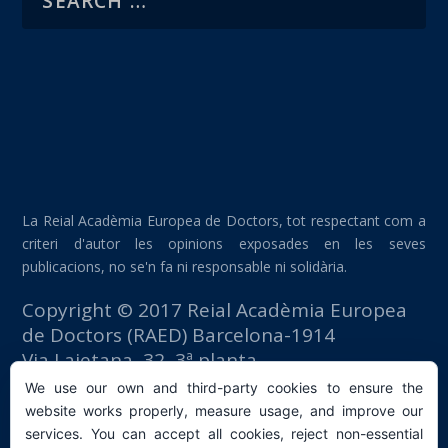
La Reial Acadèmia Europea de Doctors, tot respectant com a
criteri d'autor les opinions exposades en les seves
publicacions, no se'n fa ni responsable ni solidària.
Copyright © 2017 Reial Acadèmia Europea
de Doctors (RAED) Barcelona-1914
Via Laietana, 32, 3ª planta
Edifici Foment del Treball
We use our own and third-party cookies to ensure the
08003 Barcelona (España)
website works properly, measure usage, and improve our
tlf: +34 93 667 40 54
services. You can accept all cookies, reject non-essential