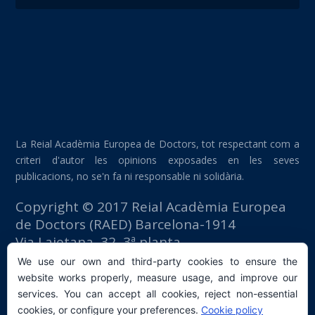
La Reial Acadèmia Europea de Doctors, tot respectant com a
criteri d'autor les opinions exposades en les seves
publicacions, no se'n fa ni responsable ni solidària.
Copyright © 2017 Reial Acadèmia Europea
de Doctors (RAED) Barcelona-1914
Via Laietana, 32, 3ª planta
Edifici Foment del Treball
We use our own and third-party cookies to ensure the
08003 Barcelona (España)
website works properly, measure usage, and improve our
tlf: +34 93 667 40 54
services. You can accept all cookies, reject non-essential
secretaria@raed.academy
cookies, or configure your preferences.
Cookie policy