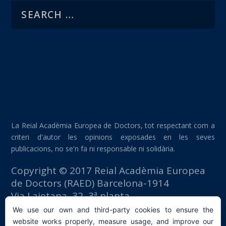
La Reial Acadèmia Europea de Doctors, tot respectant com a
criteri d'autor les opinions exposades en les seves
publicacions, no se'n fa ni responsable ni solidària.
Copyright © 2017 Reial Acadèmia Europea
de Doctors (RAED) Barcelona-1914
Via Laietana, 32, 3ª planta
Edifici Foment del Treball
We use our own and third-party cookies to ensure the
08003 Barcelona (España)
website works properly, measure usage, and improve our