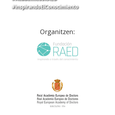
#inspirandoElConocimiento
Organitzen: