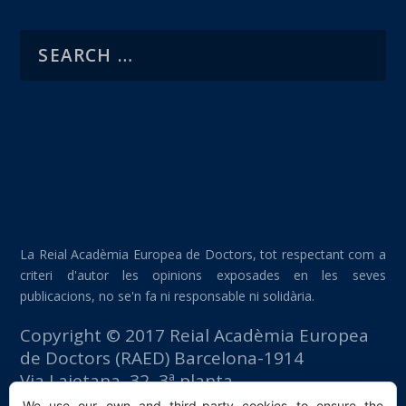
La Reial Acadèmia Europea de Doctors, tot respectant com a
criteri d'autor les opinions exposades en les seves
publicacions, no se'n fa ni responsable ni solidària.
Copyright © 2017 Reial Acadèmia Europea
de Doctors (RAED) Barcelona-1914
Via Laietana, 32, 3ª planta
Edifici Foment del Treball
We use our own and third-party cookies to ensure the