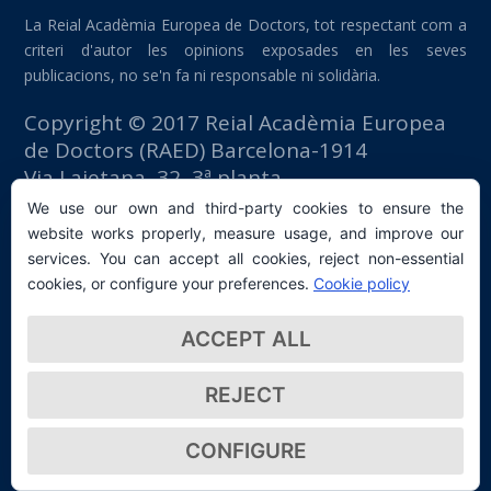
La Reial Acadèmia Europea de Doctors, tot respectant com a
criteri d'autor les opinions exposades en les seves
publicacions, no se'n fa ni responsable ni solidària.
Copyright © 2017 Reial Acadèmia Europea
de Doctors (RAED) Barcelona-1914
Via Laietana, 32, 3ª planta
Edifici Foment del Treball
We use our own and third-party cookies to ensure the
08003 Barcelona (España)
website works properly, measure usage, and improve our
tlf: +34 93 667 40 54
services. You can accept all cookies, reject non-essential
secretaria@raed.academy
cookies, or configure your preferences.
Cookie policy
Contacte i subscripció a la Newsletter
ACCEPT ALL
Política de privacitat
REJECT
CONFIGURE
© 2026 Real Academia Europea de Doctores