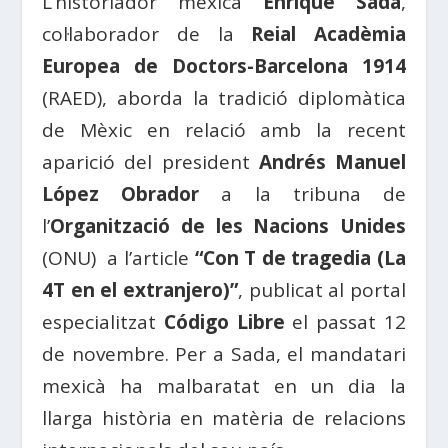
L’historiador mexicà
Enrique Sada
,
col·laborador de la
Reial Acadèmia
Europea de Doctors-Barcelona 1914
(RAED), aborda la tradició diplomàtica
de Mèxic en relació amb la recent
aparició del president
Andrés Manuel
López Obrador
a la tribuna de
l’
Organització de les Nacions Unides
(ONU) a l’article
“Con T de tragedia (La
4T en el extranjero)”
, publicat al portal
especialitzat
Código Libre
el passat 12
de novembre. Per a Sada, el mandatari
mexicà ha malbaratat en un dia la
llarga història en matèria de relacions