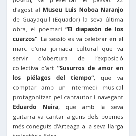
(RAED), va presentar el passat 22
d’agost al
Museu Luis Noboa Naranjo
de Guayaquil (Equador) la seva última
obra, el poemari
“El diapasón de los
cuarzos”
. La sessió es va celebrar en el
marc d’una jornada cultural que va
servir d’obertura de l’exposició
col·lectiva d’art
“Susurros de amor en
los piélagos del tiempo”
, que va
comptar amb un intermedi musical
protagonitzat pel cantautor i navegant
Eduardo Neira
, que amb la seva
guitarra va cantar alguns dels poemes
més coneguts d’Arteaga a la seva llarga